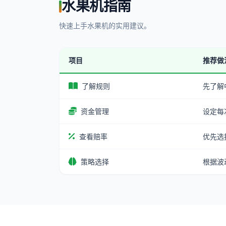
水果机指南
快速上手水果机的实用建议。
项目
推荐做
了解规则
先了解
资金管理
设定每
查看赔率
优先选
策略选择
根据波