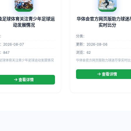
盈足球体育关注青少年足球运
华体会官方网页版助力球迷
动发展情况
实时比分
：
分类：
2026-08-07
更新：2026-08-06
：847
浏览：62
足球体育关注青少年足球运动发展情况
查看详情
查看详情