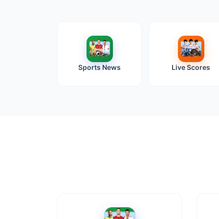
Sports News
Live Scores