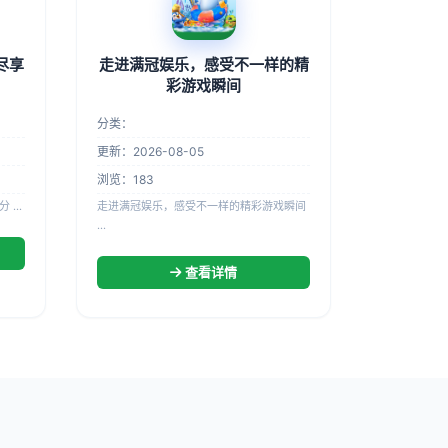
尽享
走进满冠娱乐，感受不一样的精
彩游戏瞬间
分类：
更新：2026-08-05
浏览：183
华体会官方网页版助力球迷尽享实时比分 …
走进满冠娱乐，感受不一样的精彩游戏瞬间
…
查看详情