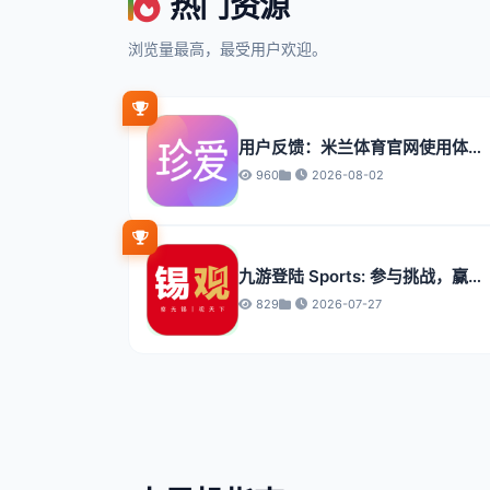
热门资源
浏览量最高，最受用户欢迎。
用户反馈：米兰体育官网使用体验分享
960
2026-08-02
九游登陆 Sports: 参与挑战，赢取丰厚奖励
829
2026-07-27