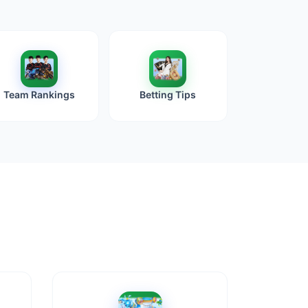
Team Rankings
Betting Tips