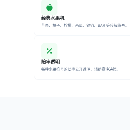
经典水果机
苹果、橙子、柠檬、西瓜、铃铛、BAR 等传统符号。
赔率透明
每种水果符号的赔率公开透明，辅助投注决策。