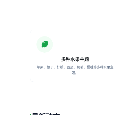
多种水果主题
苹果、橙子、柠檬、西瓜、葡萄、樱桃等多种水果主
题。