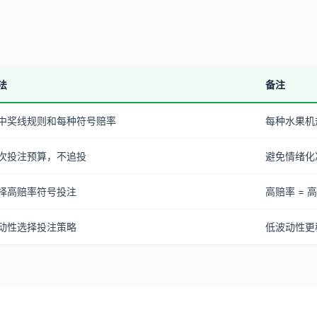
法
备注
中奖线规则和每种符号赔率
每种水果机
次投注预算，不追投
避免情绪化
择高赔率符号投注
高赔率 = 
动性选择投注策略
低波动性更