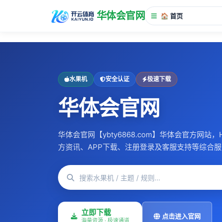
华体会官网
水果机
安全认证
极速下载
华体会官网
华体会官网【ybty6868.com】华体会官方网
方资讯、APP下载、注册登录及客服支持等综合
立即下载
点击进入官网
海量资源 · 极速通道